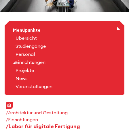
Menüpunkte
Übersicht
Studiengänge
Personal
Einrichtungen
Projekte
News
Veranstaltungen
Startseite
Architektur und Gestaltung
Einrichtungen
Labor für digitale Fertigung