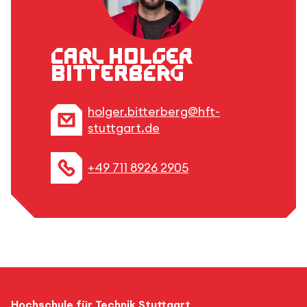
Carl Holger
Bitterberg
holger.bitterberg@hft-
stuttgart.de
+49 711 8926 2905
Hochschule für Technik Stuttgart