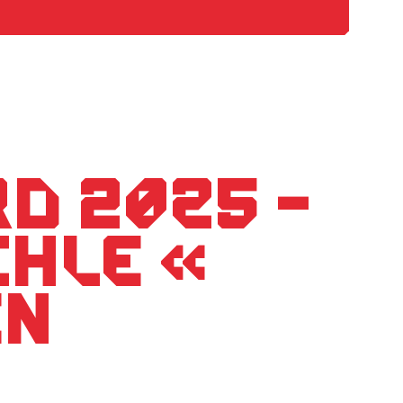
d 2025 –
hle «
en