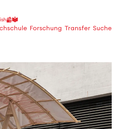
ish
chschule
Forschung
Transfer
Suche
Öffnen