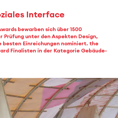
oziales Interface
 Awards bewarben sich über 1500
r Prüfung unter den Aspekten Design,
e besten Einreichungen nominiert. the
ard Finalisten in der Kategorie Gebäude-