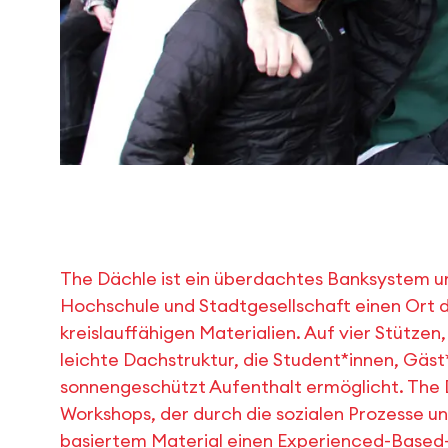
The Dächle ist ein überdachtes Banksystem un
Hochschule und Stadtgesellschaft einen Ort d
kreislauffähigen Materialien. Auf vier Stützen, 
leichte Dachstruktur, die Student*innen, Gäs
sonnengeschützt Aufenthalt ermöglicht. The D
Workshops, der durch die sozialen Prozesse un
basiertem Material einen Experienced-Based-