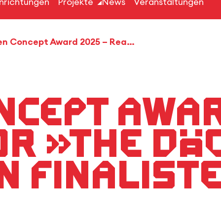
inrichtungen
Projekte
News
Veranstaltungen
Green Concept Award 2025 – Reallabor »The Dächle « unter den Finalisten
ncept Awar
r »The Däc
n Finalist