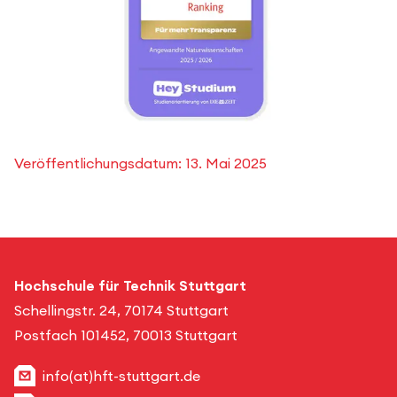
Veröffentlichungsdatum:
13. Mai 2025
Hochschule für Technik Stuttgart
Schellingstr. 24, 70174 Stuttgart
Postfach 101452, 70013 Stuttgart
info(at)hft-stuttgart.de