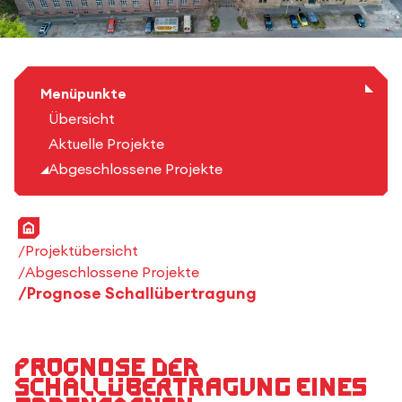
Menüpunkte
Übersicht
Aktuelle Projekte
Abgeschlossene Projekte
Startseite
Projektübersicht
Abgeschlossene Projekte
Prognose Schallübertragung
Prognose der
Schallübertragung eines