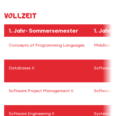
Vollzeit
1. Jahr-
Sommersemester
1. Jahr -
Concepts of Programming Languages
Middlewar
Databases II
Software P
Software Project Management II
Software Ve
Software Engineering II
System De