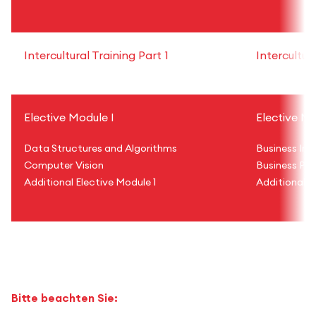
Intercultural Training Part 1
Intercultur
Elective Module I
Elective Mo
Data Structures and Algorithms
Business Int
Computer Vision
Business Pr
Additional Elective Module 1
Additional E
Bitte beachten Sie: