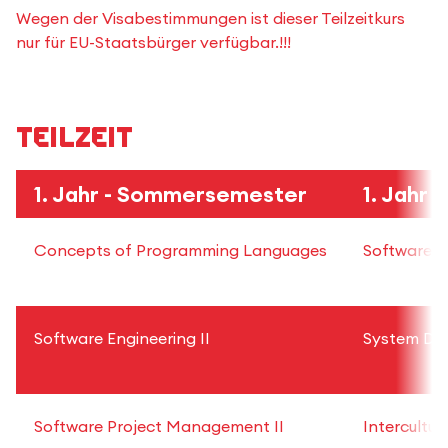
Wegen der Visabestimmungen ist dieser Teilzeitkurs
nur für EU-Staatsbürger verfügbar.!!!
Teilzeit
1. Jahr -
Sommersemester
1. Jahr -
Concepts of Programming Languages
Software P
Software Engineering II
System De
Software Project Management II
Intercultur