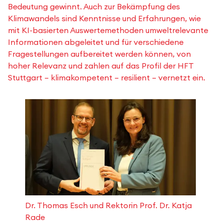
Bedeutung gewinnt. Auch zur Bekämpfung des
Klimawandels sind Kenntnisse und Erfahrungen, wie
mit KI-basierten Auswertemethoden umweltrelevante
Informationen abgeleitet und für verschiedene
Fragestellungen aufbereitet werden können, von
hoher Relevanz und zahlen auf das Profil der HFT
Stuttgart – klimakompetent – resilient – vernetzt ein.
Dr. Thomas Esch und Rektorin Prof. Dr. Katja
Rade