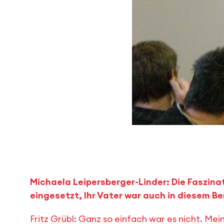
Michaela Leipersberger-Linder: Die Faszinat
eingesetzt, Ihr Vater war auch in diesem Be
Fritz Grübl: Ganz so einfach war es nicht. Me