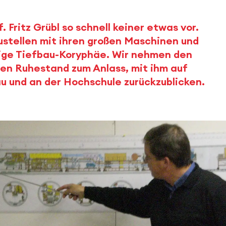
Fritz Grübl so schnell keiner etwas vor.
ustellen mit ihren großen Maschinen und
hrige Tiefbau-Koryphäe. Wir nehmen den
den Ruhestand zum Anlass, mit ihm auf
u und an der Hochschule zurückzublicken.