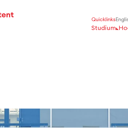
Quicklinks
Engli
Studium
Ho