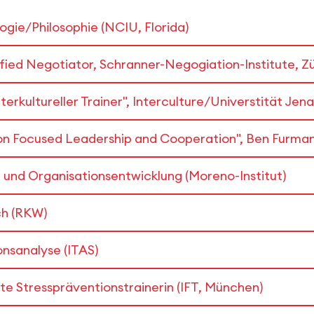
gie/Philosophie (NCIU, Florida)
fied Negotiator, Schranner-Negogiation-Institute, Zü
terkultureller Trainer", Interculture/Universtität Jena
ion Focused Leadership and Cooperation", Ben Furman,
, und Organisationsentwicklung (Moreno-Institut)
ch (RKW)
onsanalyse (ITAS)
rte Stresspräventionstrainerin (IFT, München)