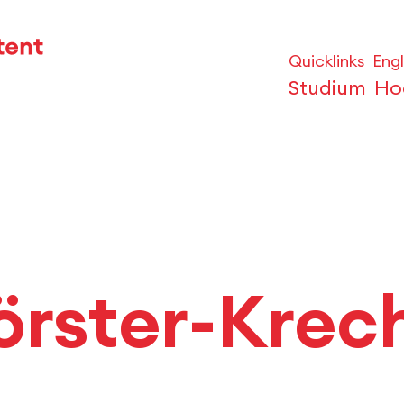
Quicklinks
Engl
Studium
Ho
örster-Krec