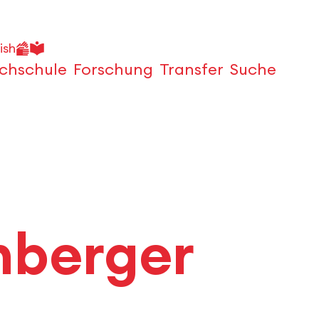
ish
chschule
Forschung
Transfer
Suche
Öffnen
hberger