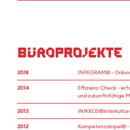
Büroprojekte
2018
INPEGRAM® - Onboard
2014
Effizienz-Check - erf
und zukunftsfähige 
2013
INIKKOS®Interkulture
2012
Kompetenzampel® - To