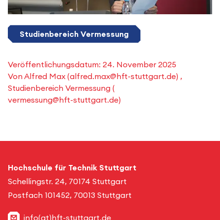
Studienbereich Vermessung
Veröffentlichungsdatum:
24. November 2025
Von
Alfred Max
(
alfred.max@hft-stuttgart.de
) ,
Studienbereich Vermessung
(
vermessung@hft-stuttgart.de
)
Hochschule für Technik Stuttgart
Schellingstr. 24, 70174 Stuttgart
Postfach 101452, 70013 Stuttgart
info(at)hft-stuttgart.de