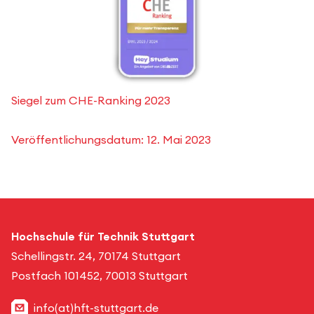
Siegel zum CHE-Ranking 2023
Veröffentlichungsdatum:
12. Mai 2023
Hochschule für Technik Stuttgart
Schellingstr. 24, 70174 Stuttgart
Postfach 101452, 70013 Stuttgart
info(at)hft-stuttgart.de