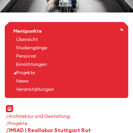
Menüpunkte
Übersicht
Studiengänge
Personal
Einrichtungen
Projekte
News
Veranstaltungen
Startseite
Architektur und Gestaltung
Projekte
IMIAD | Reallabor Stuttgart Rot