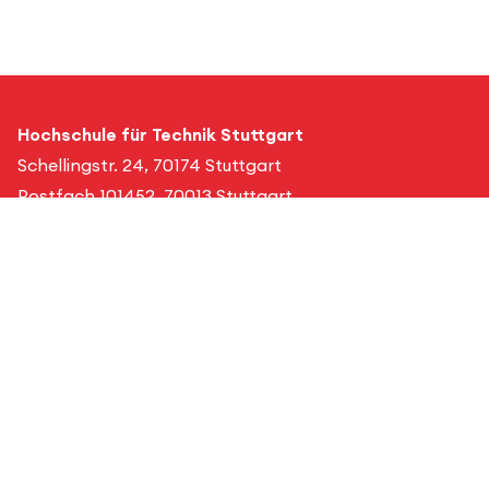
Hochschule für Technik Stuttgart
Schellingstr. 24, 70174 Stuttgart
Postfach 101452, 70013 Stuttgart
info(at)hft-stuttgart.de
+49 (0)711 8926 0
Kontakt & Anfahrt
Job & Karriere
Datenschutz
Barrierefreiheit