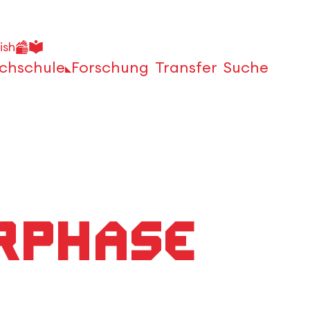
ish
chschule
Forschung
Transfer
Suche
Öffnen
erphase