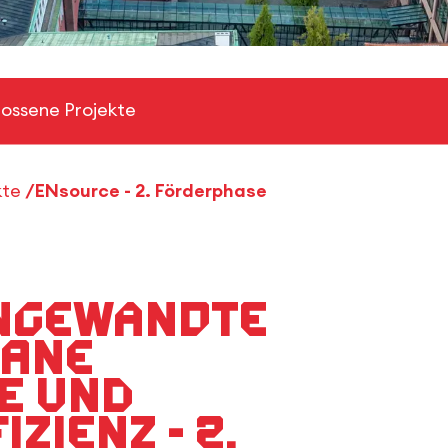
ossene Projekte
kte
ENsource - 2. Förderphase
ngewandte
bane
e und
zienz - 2.