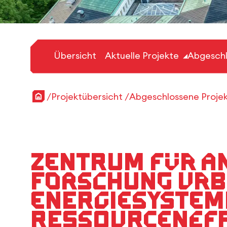
Übersicht
Aktuelle Projekte
Abgeschl
Startseite
Projektübersicht
Abgeschlossene Proje
Zentrum für a
Forschung Ur
ENergiesystem
Ressourceneffi