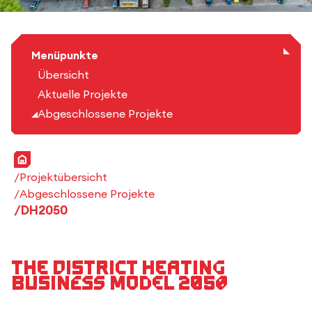
Menüpunkte
Übersicht
Aktuelle Projekte
Abgeschlossene Projekte
Startseite
Projektübersicht
Abgeschlossene Projekte
DH2050
The District Heating
Business Model 2050