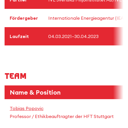
Fördergeber
Internationale Energieagentur (IEA),
Laufzeit
04.03.2021–30.04.2023
Team
Name & Position
E
Tobias Popovic
t
Professor / Ethikbeauftragter der HFT Stuttgart
+