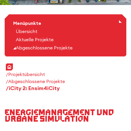
Menüpunkte
Übersicht
Aktuelle Projekte
Abgeschlossene Projekte
Startseite
Projektübersicht
Abgeschlossene Projekte
iCity 2: Ensim4iCity
Energiemanagement und
urbane Simulation