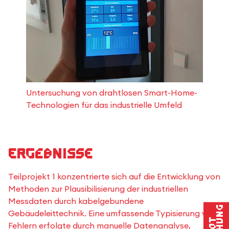
Untersuchung von drahtlosen Smart-Home-
Technologien für das industrielle Umfeld
Ergebnisse
Teilprojekt 1 konzentrierte sich auf die Entwicklung von
Methoden zur Plausibilisierung der industriellen
Messdaten durch kabelgebundene
Gebäudeleittechnik. Eine umfassende Typisierung von
Fehlern erfolgte durch manuelle Datenanalyse,