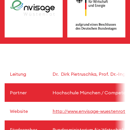
Leitung
Dr. Dirk Pietruschka, Prof. Dr.-Ing.
Partner
Hochschule München / Competence 
Website
http://www.envisage-wuestenrot.d
Fördergeber
Bundesministerium für Wirtschaft 