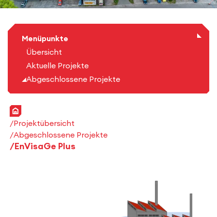
Menüpunkte
Übersicht
Aktuelle Projekte
Abgeschlossene Projekte
Startseite
Projektübersicht
Abgeschlossene Projekte
EnVisaGe Plus