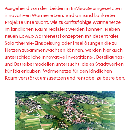
Ausgehend von den beiden in EnVisaGe umgesetzten
innovativen Wärmenetzen, wird anhand konkreter
Projekte untersucht, wie zukunftsfähige Wärmenetze
im ländlichen Raum realisiert werden können. Neben
neuen LowEx-Wärmenetzkonzepten mit dezentraler
Solarthermie-Einspeisung oder Insellösungen die zu
Netzen zusammenwachsen können, werden hier auch
unterschiedliche innovative Investitions-, Beteiligungs-
und Betreibermodellen untersucht, die es Stadtwerken
künftig erlauben, Wärmenetze für den ländlichen
Raum verstärkt umzusetzen und rentabel zu betreiben.