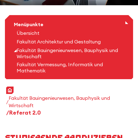
Menüpunkte
Übersicht
Fakultät Architektur und Gestaltung
Fakultät Bauingenieurwesen, Bauphysik und
Wirtschaft
Fakultät Vermessung, Informatik und
Mathematik
Startseite
Fakultät Bauingenieurwesen, Bauphysik und
Wirtschaft
Referat 2.0