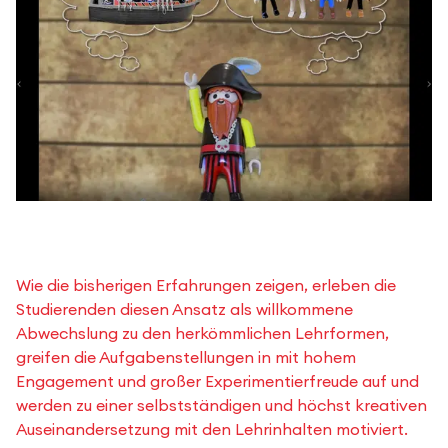
Wie die bisherigen Erfahrungen zeigen, erleben die
Studierenden diesen Ansatz als willkommene
Abwechslung zu den herkömmlichen Lehrformen,
greifen die Aufgabenstellungen in mit hohem
Engagement und großer Experimentierfreude auf und
werden zu einer selbstständigen und höchst kreativen
Auseinandersetzung mit den Lehrinhalten motiviert.