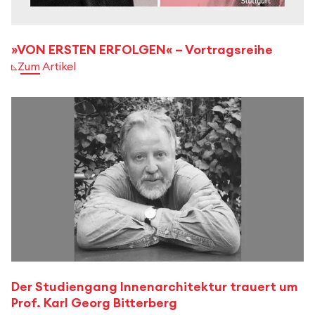
»VON ERSTEN ERFOLGEN« – Vortragsreihe
Zum Artikel
Der Studiengang Innenarchitektur trauert um
Prof. Karl Georg Bitterberg