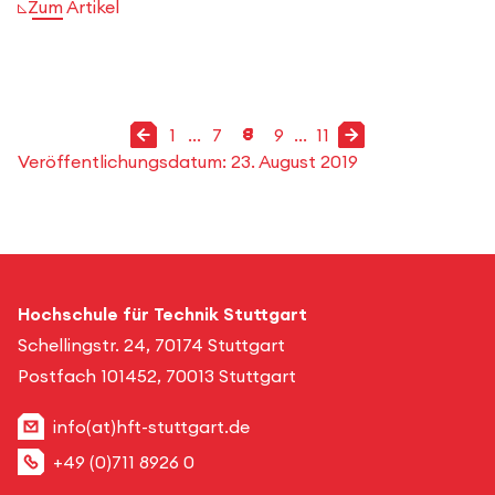
Zum Artikel
Vorherige Seite
Nächste Seite
1
...
7
8
9
...
11
Gehe zu Seite
Gehe zu Seite
10
11
4
2
3
5
6
1
Gehe zu Seite
Gehe zu Seite
Gehe zu Seite
Gehe zu Seite
Gehe zu Seite
Gehe zu Seite
Gehe zu Seite
Gehe zu Seite
Veröffentlichungsdatum:
23. August 2019
Hochschule für Technik Stuttgart
Schellingstr. 24, 70174 Stuttgart
Postfach 101452, 70013 Stuttgart
info(at)hft-stuttgart.de
+49 (0)711 8926 0