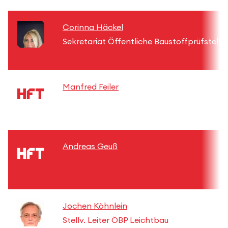
Corinna Häckel
Sekretariat Öffentliche Baustoffprüfstelle
Manfred Feiler
Andreas Geuß
Jochen Köhnlein
Stellv. Leiter ÖBP Leichtbau