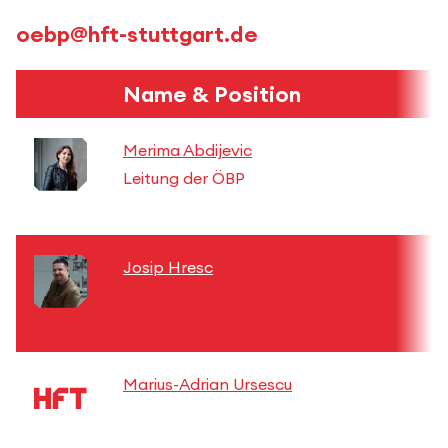
oebp@hft-stuttgart.de
Name & Position
Merima Abdijevic
Leitung der ÖBP
Josip Hresc
Marius-Adrian Ursescu