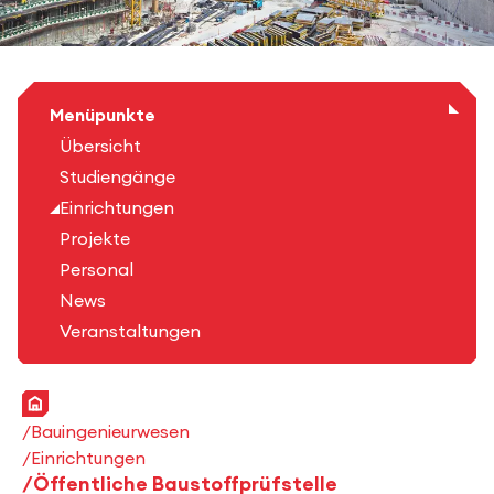
Menüpunkte
Übersicht
Studiengänge
Einrichtungen
Projekte
Personal
News
Veranstaltungen
Startseite
Bauingenieurwesen
Einrichtungen
Öffentliche Baustoffprüfstelle