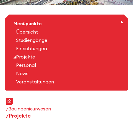
Menüpunkte
Übersicht
Studiengänge
Einrichtungen
Projekte
Personal
News
Veranstaltungen
Startseite
Bauingenieurwesen
Projekte