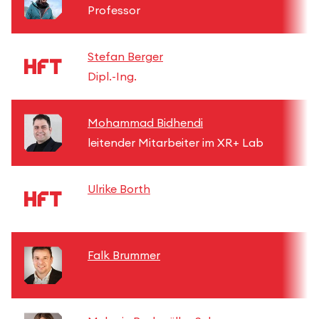
Professor
Stefan Berger
Dipl.-Ing.
Mohammad Bidhendi
leitender Mitarbeiter im XR+ Lab
Ulrike Borth
Falk Brummer