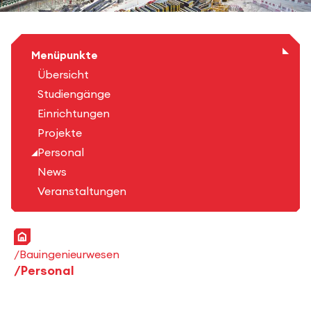
Menüpunkte
Übersicht
Studiengänge
Einrichtungen
Projekte
Personal
News
Veranstaltungen
Startseite
Bauingenieurwesen
Personal