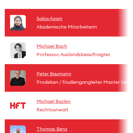
Sakia Azam
Akademische Mitarbeiterin
Michael Bach
Professor, Auslandsbeauftragter
Peter Baumann
Prodekan / Studiengangleiter Master Umw
Michael Bazlen
Rechtsanwalt
Thomas Benz