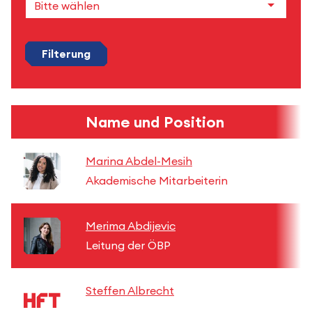
Filterung
Name und Position
Marina Abdel-Mesih
Akademische Mitarbeiterin
Merima Abdijevic
Leitung der ÖBP
Steffen Albrecht