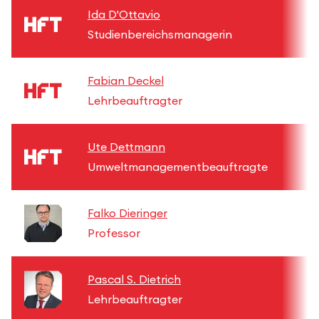
Ida D'Ottavio
Studienbereichsmanagerin
Fabian Deckel
Lehrbeauftragter
Ute Dettmann
Umweltmanagementbeauftragte
Falko Dieringer
Professor
Pascal S. Dietrich
Lehrbeauftragter