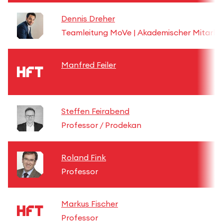
Dennis Dreher
Teamleitung MoVe | Akademischer Mitarbe
Manfred Feiler
Steffen Feirabend
Professor / Prodekan
Roland Fink
Professor
Markus Fischer
Professor