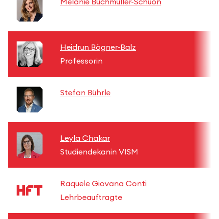
Melanie Buchmüller-Schuon
Heidrun Bögner-Balz
Professorin
Stefan Bührle
Leyla Chakar
Studiendekanin VISM
Raquele Giovana Conti
Lehrbeauftragte