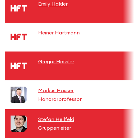
Emily Halder
Heiner Hartmann
Gregor Hassler
Markus Hauser
Honorarprofessor
Stefan Hellfeld
Gruppenleiter