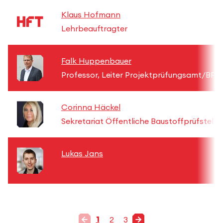
Klaus Hofmann
Lehrbeauftragter
Falk Huppenbauer
Professor, Leiter Projektprüfungsamt/BPS
Corinna Häckel
Sekretariat Öffentliche Baustoffprüfstelle
Lukas Jans
1
2
3
Gehe zu Seite
Gehe zu Seite