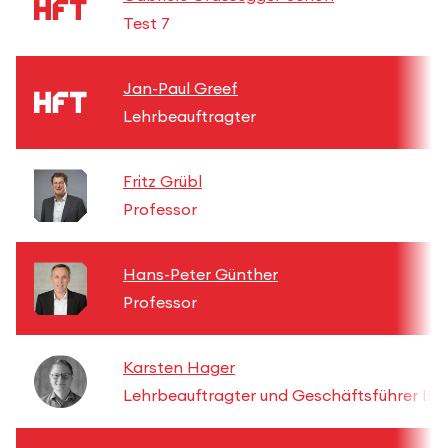
Test 7
Jan-Paul Greef
Lehrbeauftragter
Fritz Grübl
Professor
Hans-Peter Günther
Professor
Karsten Hager
Lehrbeauftragter und Geschäftsführer I