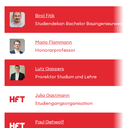
Birol Fitik
Studiendekan Bachelor Bauingenieurwesen
Mario Flammann
Honorarprofessor
Lutz Gaspers
Prorektor Studium und Lehre
Julia Gastmann
Studiengangsorganisation
Paul Gehwolf