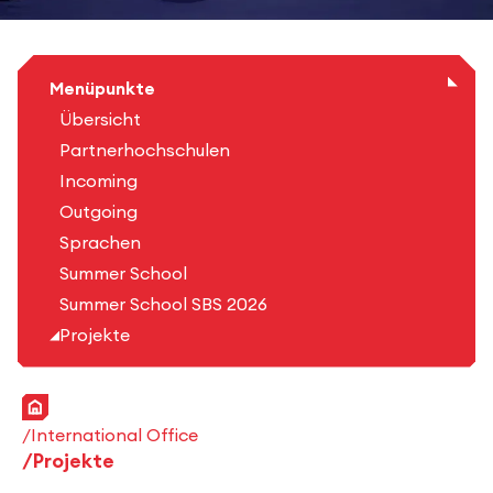
Menüpunkte
Übersicht
Partnerhochschulen
Incoming
Outgoing
Sprachen
Summer School
Summer School SBS 2026
Projekte
Startseite
International Office
Projekte