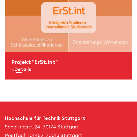
Projekt "ErSt.int"
zur Seite für mehr
Details
Hochschule für Technik Stuttgart
Schellingstr. 24, 70174 Stuttgart
Postfach 101452, 70013 Stuttgart