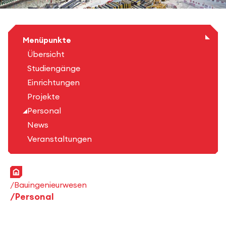
Menüpunkte
Übersicht
Studiengänge
Einrichtungen
Projekte
Personal
News
Veranstaltungen
Startseite
Bauingenieurwesen
Personal