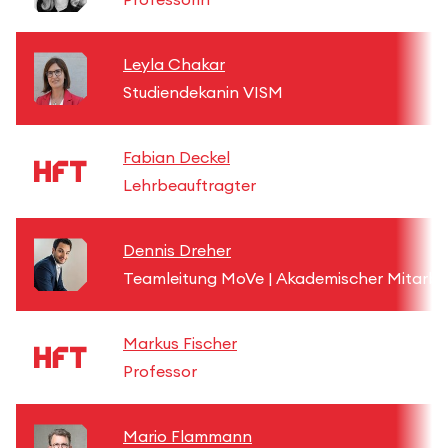
Leyla Chakar
Studiendekanin VISM
Fabian Deckel
Lehrbeauftragter
Dennis Dreher
Teamleitung MoVe | Akademischer Mitarbe
Markus Fischer
Professor
Mario Flammann