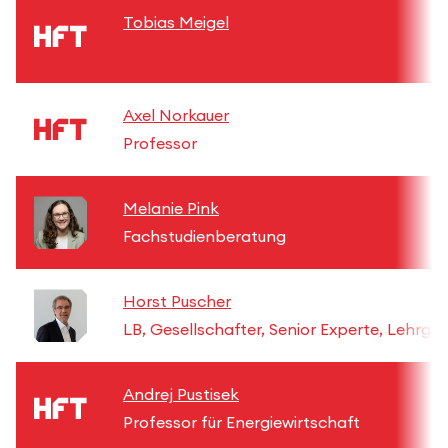
Tobias Meigel
Axel Norkauer
Professor
Melanie Pink
Fachstudienberatung
Horst Puscher
LB, Gesellschafter, Senior Experte, Lehrgä
Andrej Pustisek
Professor für Energiewirtschaft