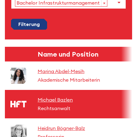
Bachelor Infrastrukturmanagement
×
Filterung
Name und Position
Marina Abdel-Mesih
Akademische Mitarbeiterin
Michael Bazlen
Rechtsanwalt
Heidrun Bögner-Balz
Professorin