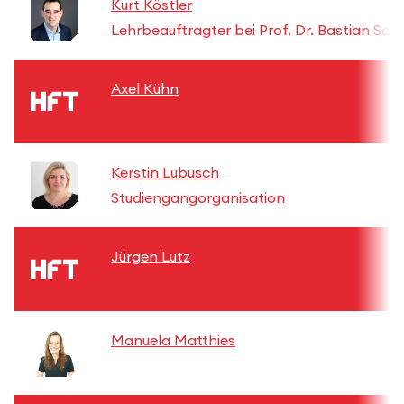
Kurt Köstler
Lehrbeauftragter bei Prof. Dr. Bastian Sch
Axel Kühn
Kerstin Lubusch
Studiengangorganisation
Jürgen Lutz
Manuela Matthies