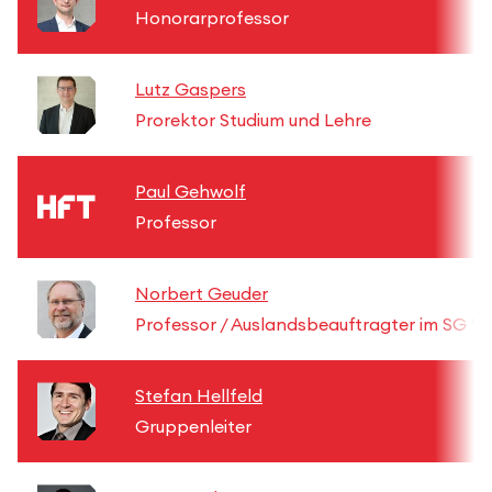
Honorarprofessor
Lutz Gaspers
Prorektor Studium und Lehre
Paul Gehwolf
Professor
Norbert Geuder
Professor / Auslandsbeauftragter im SG W
Stefan Hellfeld
Gruppenleiter