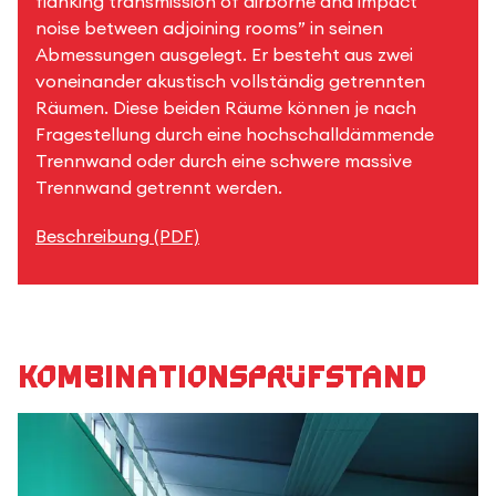
flanking transmission of airborne and impact
noise between adjoining rooms” in seinen
Abmessungen ausgelegt. Er besteht aus zwei
voneinander akustisch vollständig getrennten
Räumen. Diese beiden Räume können je nach
Fragestellung durch eine hochschalldämmende
Trennwand oder durch eine schwere massive
Trennwand getrennt werden.
Beschreibung (PDF)
Kombinationsprüfstand