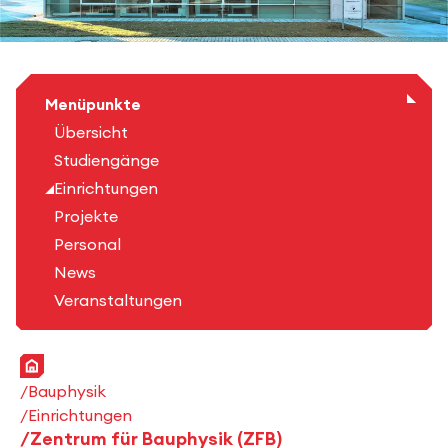
Menüpunkte
Übersicht
Studiengänge
Einrichtungen
Projekte
Personal
News
Veranstaltungen
Startseite
Bauphysik
Einrichtungen
Zentrum für Bauphysik (ZFB)