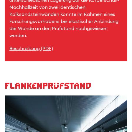
unterschiedlichen Lagerung auf die Körperschall-
Nachhallzeit von zwei identischen
Kalksandsteinwänden konnte im Rahmen eines
Forschungsvorhabens bei elastischer Anbindung
der Wände an den Prüfstand nachgewiesen
werden.
Beschreibung (PDF)
Flankenprüfstand