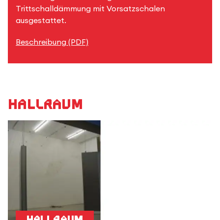
Trittschalldämmung mit Vorsatzschalen
ausgestattet.
Beschreibung (PDF)
Hallraum
Hallraum