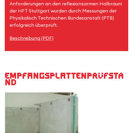
Anforderungen an den reflexionsarmen Halbraum
der HFT Stuttgart wurden durch Messungen der
Physikalisch Technischen Bundesanstalt (PTB)
erfolgreich überprüft.
Beschreibung (PDF)
Empfangsplattenprüfsta
nd