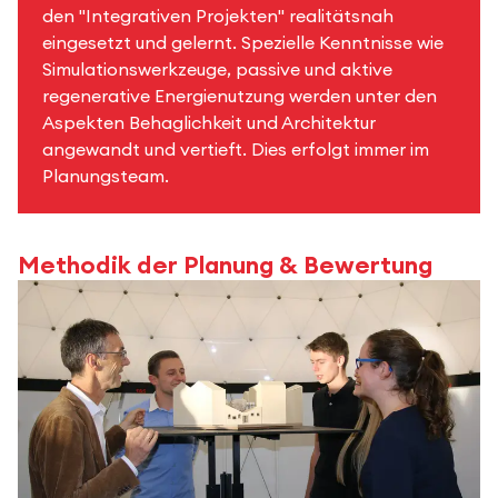
den "Integrativen Projekten" realitätsnah
eingesetzt und gelernt. Spezielle Kenntnisse wie
Simulationswerkzeuge, passive und aktive
regenerative Energienutzung werden unter den
Aspekten Behaglichkeit und Architektur
angewandt und vertieft. Dies erfolgt immer im
Planungsteam.
Methodik der Planung & Bewertung