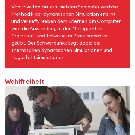
Vom zweiten bis zum siebten Semester wird die
Methodik der dynamischen Simulation erlernt
und vertieft. Neben dem Erlernen am Computer
wird die Anwendung in den "Integrierten
Projekten" und teilweise im Praxissemester
geübt. Der Schwerpunkt liegt dabei bei
thermischen dynamischen Simulationen und
Tageslichtsimulationen.
Wahlfreiheit