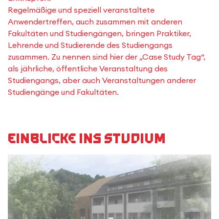
Regelmäßige und speziell veranstaltete
Anwendertreffen, auch zusammen mit anderen
Fakultäten und Studiengängen, bringen Praktiker,
Lehrende und Studierende des Studiengangs
zusammen. Zu nennen sind hier der „Case Study Tag“,
als jährliche, öffentliche Veranstaltung des
Studiengangs, aber auch Veranstaltungen anderer
Studiengänge und Fakultäten.
Einblicke ins Studium