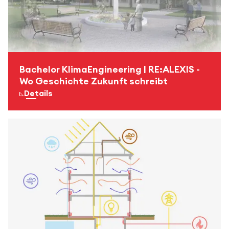
Bachelor KlimaEngineering | RE:ALEXIS -
Wo Geschichte Zukunft schreibt
zur Seite für mehr
Details