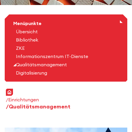
Menüpunkte
Übersicht
Bibliothek
ZKE
Informationszentrum IT-Dienste
Qualitätsmanagement
Digitalisierung
Startseite
Einrichtungen
Qualitätsmanagement