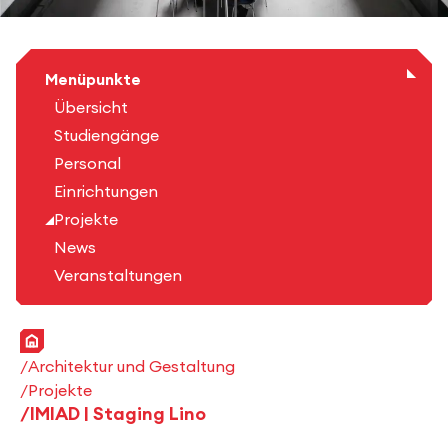
Menüpunkte
Übersicht
Studiengänge
Personal
Einrichtungen
Projekte
News
Veranstaltungen
Startseite
Architektur und Gestaltung
Projekte
IMIAD | Staging Lino