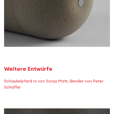
Weitere Entwürfe
Schaukelpferd rs von Sonja Matt, Bender von Peter
Schäffer