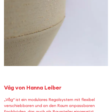
Våg von Hanna Leiber
„Våg“ ist ein modulares Regalsystem mit flexibel
verschiebbaren und an den Raum anpassbaren
Fachböden, das auch als Raumteiler eingesetzt