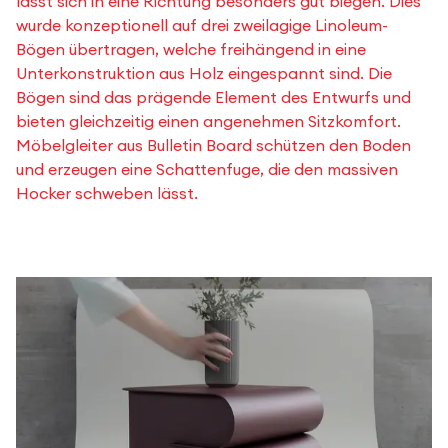
lässt sich in eine Richtung besonders gut biegen. Dies
wurde konzeptionell auf drei zweilagige Linoleum-
Bögen übertragen, welche freihängend in eine
Unterkonstruktion aus Holz eingespannt sind. Die
Bögen sind das prägende Element des Entwurfs und
bieten gleichzeitig einen angenehmen Sitzkomfort.
Möbelgleiter aus Bulletin Board schützen den Boden
und erzeugen eine Schattenfuge, die den massiven
Hocker schweben lässt.