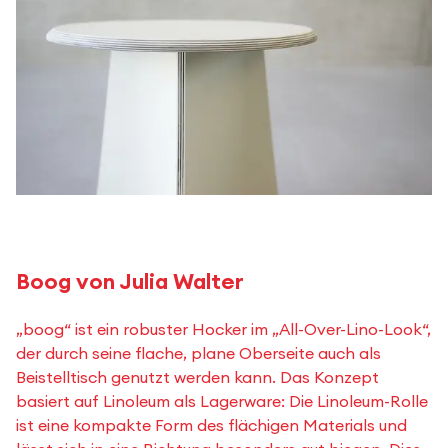
Boog von Julia Walter
„boog“ ist ein robuster Hocker im „All-Over-Lino-Look“,
der durch seine flache, plane Oberseite auch als
Beistelltisch genutzt werden kann. Das Konzept
basiert auf Linoleum als Lagerware: Die Linoleum-Rolle
ist eine kompakte Form des flächigen Materials und