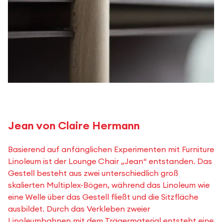
Jean von Claire Hermann
Basierend auf anfänglichen Experimenten mit Furniture
Linoleum ist der Lounge Chair „Jean“ entstanden. Das
Gestell besteht aus zwei unterschiedlich groß
skalierten Multiplex-Bögen, während das Linoleum wie
eine Welle über das Gestell fließt und die Sitzfläche
ausbildet. Durch das Verkleben zweier
Linoleumbahnen mit dem Trägermaterial entsteht eine