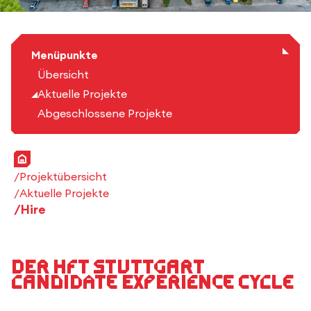
Menüpunkte
Übersicht
Aktuelle Projekte
Abgeschlossene Projekte
Startseite
Projektübersicht
Aktuelle Projekte
Hire
Der HFT Stuttgart
Candidate Experience Cycle