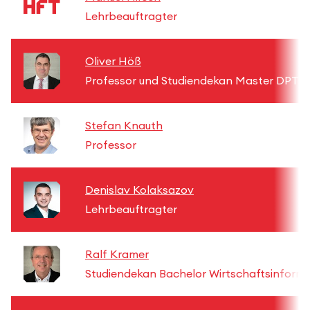
Lehrbeauftragter
Oliver Höß
Professor und Studiendekan Master DPT
Stefan Knauth
Professor
Denislav Kolaksazov
Lehrbeauftragter
Ralf Kramer
Studiendekan Bachelor Wirtschaftsinforma