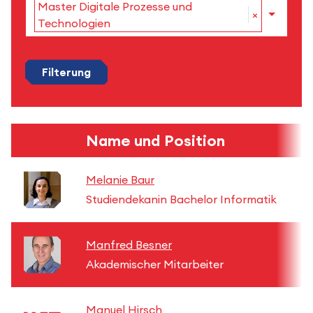
Master Digitale Prozesse und
×
Technologien
Filterung
Name und Position
Melanie Baur
Studiendekanin Bachelor Informatik
Manfred Besner
Akademischer Mitarbeiter
Manuel Hirsch