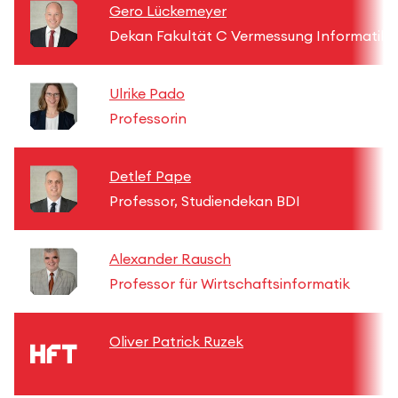
Gero Lückemeyer
Dekan Fakultät C Vermessung Informatik
Ulrike Pado
Professorin
Detlef Pape
Professor, Studiendekan BDI
Alexander Rausch
Professor für Wirtschaftsinformatik
Oliver Patrick Ruzek