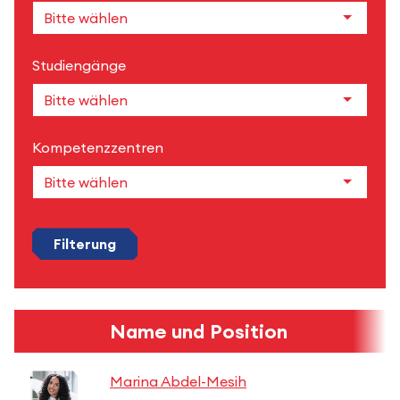
Studiengänge
Kompetenzzentren
Filterung
Name und Position
Marina Abdel-Mesih