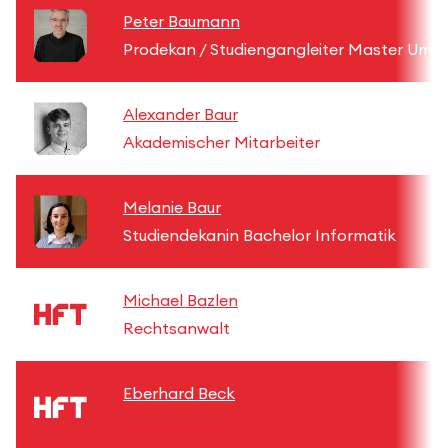
Peter Baumann
Prodekan / Studiengangleiter Master Umw
Alexander Baur
Akademischer Mitarbeiter
Melanie Baur
Studiendekanin Bachelor Informatik
Michael Bazlen
Rechtsanwalt
Eberhard Beck