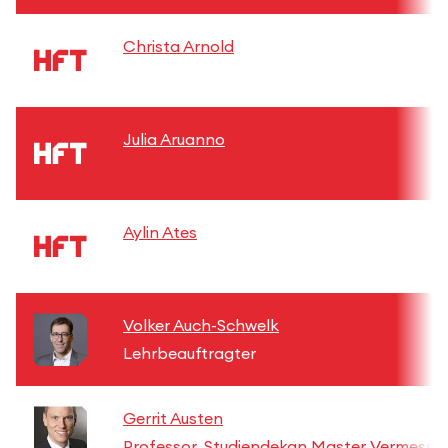
Christa Arnold
Julia Aruanno
Aylin Ates
Volker Auch-Schwelk
Lehrbeauftragter
Gerrit Austen
Professor, Studiendekan Master Vermessu