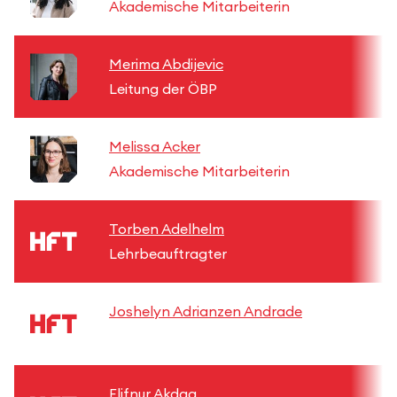
Akademische Mitarbeiterin
Merima Abdijevic
Leitung der ÖBP
Melissa Acker
Akademische Mitarbeiterin
Torben Adelhelm
Lehrbeauftragter
Joshelyn Adrianzen Andrade
Elifnur Akdag