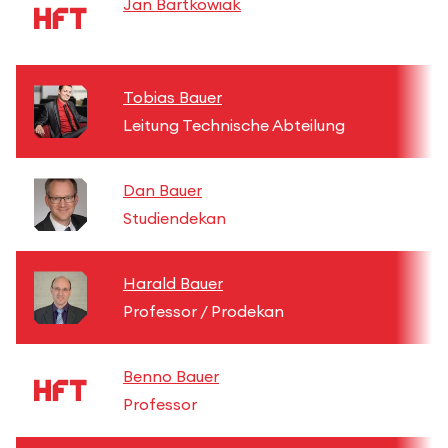
Jan Bartkowiak
Tobias Bauer
Leitung Technische Abteilung
Dan Bauer
Studiendekan
Harald Bauer
Professor / Prodekan
Benno Bauer
Professor