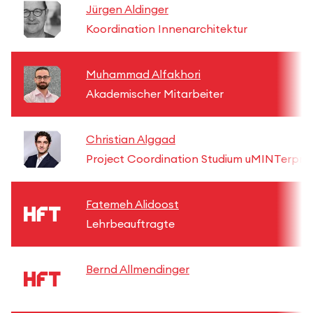
Jürgen Aldinger
Koordination Innenarchitektur
Muhammad Alfakhori
Akademischer Mitarbeiter
Christian Alggad
Project Coordination Studium uMINTerpret
Fatemeh Alidoost
Lehrbeauftragte
Bernd Allmendinger