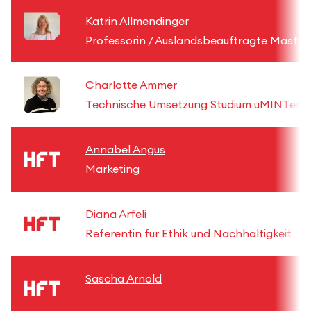
Katrin Allmendinger
Professorin / Auslandsbeauftragte Maste
Charlotte Ammer
Technische Umsetzung Studium uMINTerpr
Annabel Angus
Marketing
Diana Arfeli
Referentin für Ethik und Nachhaltigkeit
Sascha Arnold