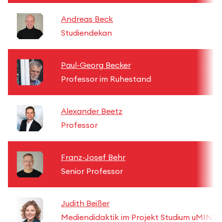
Andreas Beck
Studiendekan
Paul-Georg Becker
Professor im Ruhestand
Alexander Beetz
Professor
Franz-Josef Behr
Senior Professor
Judith Beißer
Mediendidaktik im Projekt Studium uMINTer