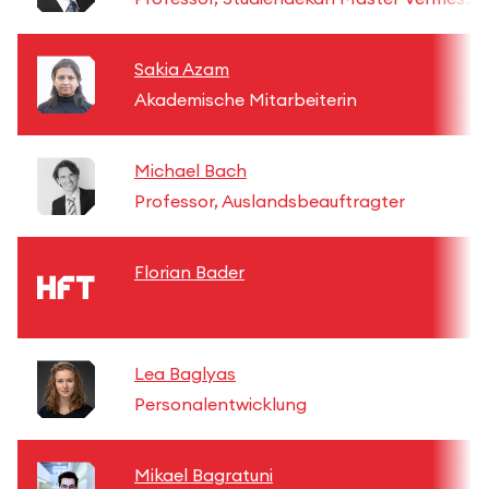
Sakia Azam
Akademische Mitarbeiterin
Michael Bach
Professor, Auslandsbeauftragter
Florian Bader
Lea Baglyas
Personalentwicklung
Mikael Bagratuni