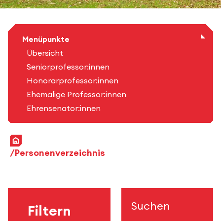
Menüpunkte
Übersicht
Seniorprofessor:innen
Honorarprofessor:innen
Ehemalige Professor:innen
Ehrensenator:innen
Startseite
Personenverzeichnis
Suchen
Filtern