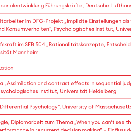
ersonalentwicklung Führungskräfte, Deutsche Lufthan
tarbeiter im DFG-Projekt „Implizite Einstellungen al
Konsumverhalten“, Psychologisches Institut, Univer
lfskraft im SFB 504 „Rationalitätskonzepte, Entsche
rsität Mannheim
kation
„Assimilation and contrast effects in sequential jud
sychologisches Institut, Universität Heidelberg
 Differential Psychology“, University of Massachuset
gie, Diplomarbeit zum Thema „When you can’t see the
performance in recurrent decision making” – Einfluss