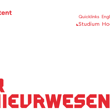
Quicklinks
Engl
Studium
Ho
r
nieurwese