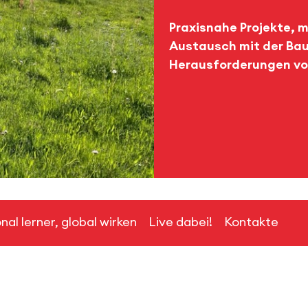
Praxisnahe Projekte, 
Austausch mit der Bau
Herausforderungen vo
nal lerner, global wirken
Live dabei!
Kontakte