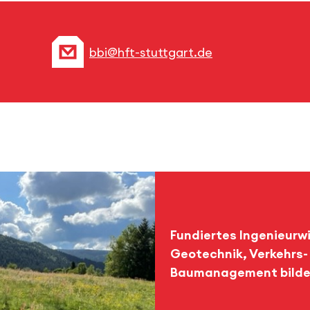
bbi@hft-stuttgart.de
Fundiertes Ingenieurwi
Geotechnik, Verkehrs
Baumanagement bildet