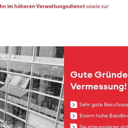
bahn im höheren Verwaltungsdienst
sowie zur
Gute Gründe 
Vermessung!
Sehr gute Berufsau
Enorm hohe Bandbrei
Sie interessieren si