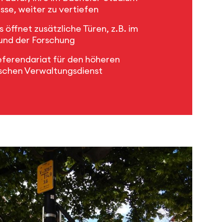
se, weiter zu vertiefen
 öffnet zusätzliche Türen, z.B. im
 und der Forschung
eferendariat für den höheren
chen Verwaltungsdienst