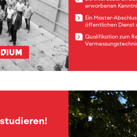
erworbenen Kenntnis
Ein Master-Abschluss
öffentlichen Dienst
Qualifikation zum R
Vermessungstechnis
udium
studieren!