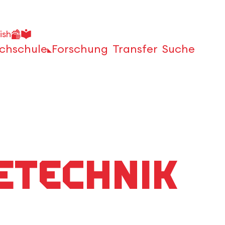
ish
chschule
Forschung
Transfer
Suche
Öffnen
etechnik