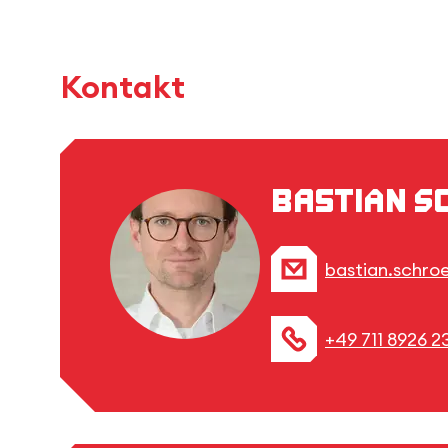
Kontakt
Bastian S
bastian.schro
+49 711 8926 2