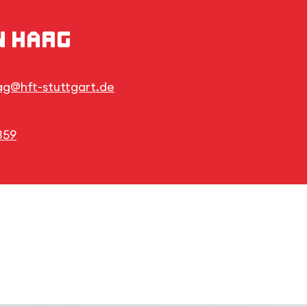
n Haag
ag@hft-stuttgart.de
359