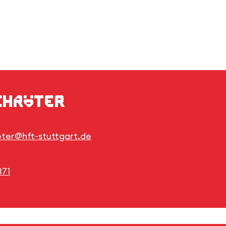
chröter
eter@hft-stuttgart.de
371