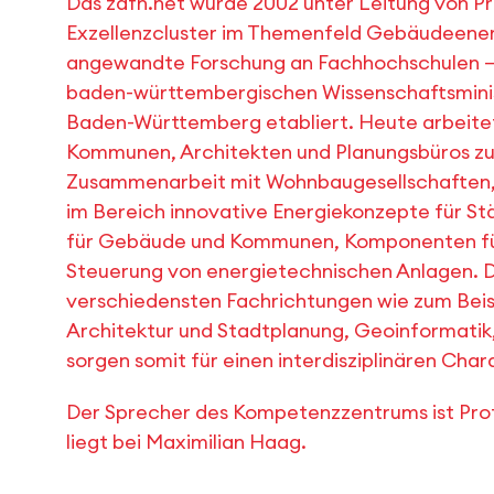
Das zafh.net wurde 2002 unter Leitung von Pro
Exzellenzcluster im Themenfeld Gebäudeene
angewandte Forschung an Fachhochschulen – 
baden-württembergischen Wissenschaftsminis
Baden-Württemberg etabliert. Heute arbeitet 
Kommunen, Architekten und Planungsbüros zu
Zusammenarbeit mit Wohnbaugesellschaften, 
im Bereich innovative Energiekonzepte für 
für Gebäude und Kommunen, Komponenten für 
Steuerung von energietechnischen Anlagen. D
verschiedensten Fachrichtungen wie zum Bei
Architektur und Stadtplanung, Geoinformati
sorgen somit für einen interdisziplinären Cha
Der Sprecher des Kompetenzzentrums ist Prof.
liegt bei Maximilian Haag.